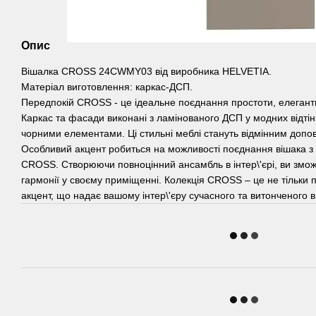
Опис
Вішалка CROSS 24CWMY03 від виробника HELVETIA.
Матеріал виготовлення: каркас-ДСП.
Передпокій CROSS - це ідеальне поєднання простоти, елегантн
Каркас та фасади виконані з ламінованого ДСП у модних відті
чорними елементами. Ці стильні меблі стануть відмінним допо
Особливий акцент робиться на можливості поєднання вішака з
CROSS. Створюючи повноцінний ансамбль в інтер\'єрі, ви змож
гармонії у своєму приміщенні. Колекція CROSS – це не тільки п
акцент, що надає вашому інтер\'єру сучасного та витонченого в