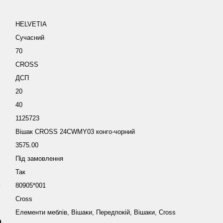
HELVETIA
Сучасний
70
CROSS
ДСП
20
40
1125723
Вішак CROSS 24CWMY03 конго-чорний
3575.00
Під замовлення
Так
е
80905*001
Cross
Елементи меблів, Вішаки, Передпокій, Вішаки, Cross
р