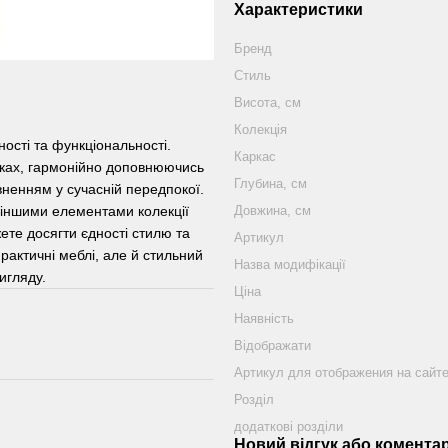
Характеристики
Бренд
Стиль
Висота, см
Колекція
ості та функціональності.
Каркас
нках, гармонійно доповнюючись
Глубина, см
вненням у сучасній передпокої.
 іншими елементами колекції
Довжина, см
ете досягти єдності стилю та
Артикул
рактичні меблі, але й стильний
Назва модифікації
игляду.
Ціна
Наявність
Відображати
Артикул для отображения на сайт
Розділ
додаткові розділи
Новий відгук або комента