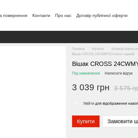
а повернення
Контакти
Про нас
Договір публічної оферти
Головна
Каталог
Колекції корпусн
Вішак CROSS 24CWMY03 конго-чорний
Вішак CROSS 24CWMY0
Під замовлення
Написати відгук
3 039 грн
3 575 г
Увійти
для відображення накоп
%
Купити
Замовити 