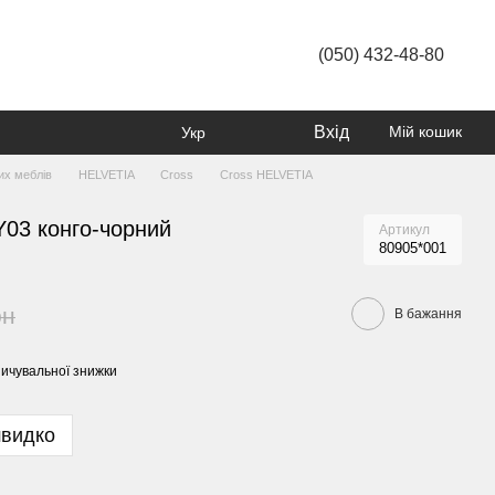
(050) 432-48-80
Вхід
Мій кошик
Укр
их меблів
HELVETIA
Cross
Cross HELVETIA
3 конго-чорний
Артикул
80905*001
рн
В бажання
ичувальної знижки
швидко