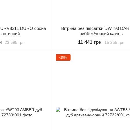
а DURV821L DURO сосна
Вітрина без підсвітки DWT93 DAR
б античний
риббек/чорний камінь
н
11 441 грн
23 595 грн
15 255 грн
−25%