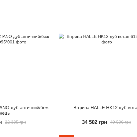
IANO дуб античний/беж
Вітрина HALLE HK12 дуб вот
янець
н
34 502 грн
22 385 грн
40 590 грн