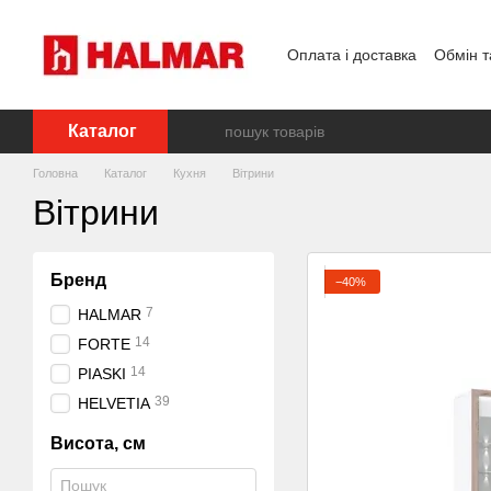
Перейти до основного контенту
Оплата і доставка
Обмін т
Каталог
Головна
Каталог
Кухня
Вітрини
Вітрини
Бренд
−40%
7
HALMAR
14
FORTE
14
PIASKI
39
HELVETIA
Висота, см