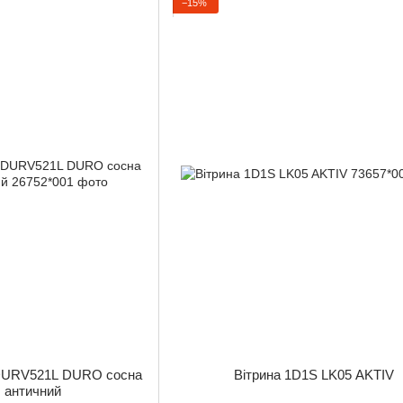
−15%
а DURV521L DURO сосна
Вітрина 1D1S LK05 AKTIV
б античний