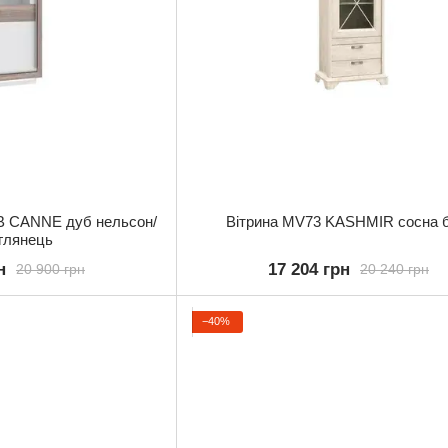
B CANNE дуб нельсон/
Вітрина MV73 KASHMIR сосна б
 глянець
н
17 204 грн
20 900 грн
20 240 грн
−40%