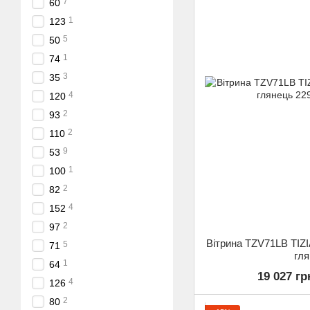
7
60
1
123
5
50
1
74
3
35
4
120
2
93
2
110
9
53
1
100
2
82
4
152
2
97
Вітрина TZV71LB TIZ
5
71
гл
1
64
19 027 гр
4
126
2
80