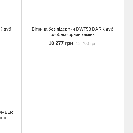
K дуб
Вітрина без підсвітки DWT53 DARK дуб
риббек/чорний камінь
10 277 грн
13 703 грн