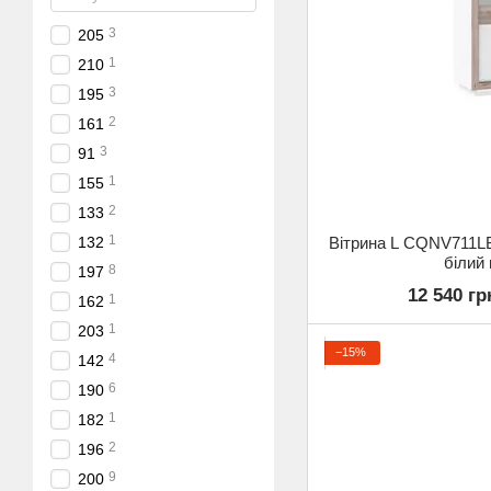
3
205
1
210
3
195
2
161
3
91
1
155
2
133
1
Вітрина L CQNV711L
132
білий
8
197
12 540 гр
1
162
1
203
−15%
4
142
6
190
1
182
2
196
9
200