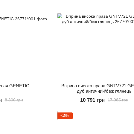
існая GENETIC
Вітрина висока права GNTV721 G
дуб античний/беж глянець
н
10 791 грн
8 800 грн
17 985 грн
−15%