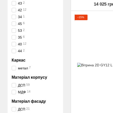
2
43
14 025 гр
12
42
1
34
−15%
6
45
2
53
6
35
12
40
2
44
Каркас
7
метал
Матеріал корпусу
59
ДСП
14
МДФ
Матеріал фасаду
21
ДСП