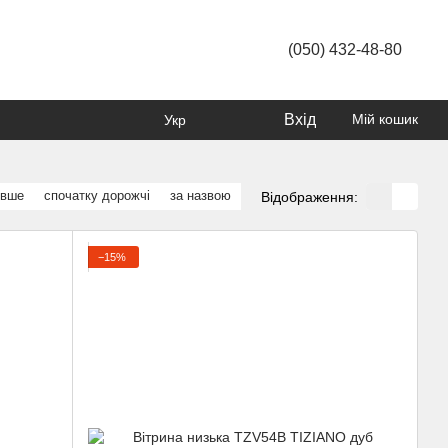
(050) 432-48-80
Вхід
Мій кошик
Укр
евше
спочатку дорожчі
за назвою
Відображення:
−15%