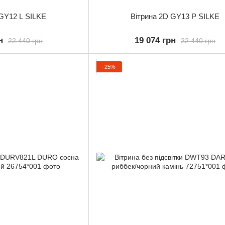
 GY12 L SILKE
Вітрина 2D GY13 P SILKE
н
19 074 грн
22 440 грн
22 440 грн
−25%