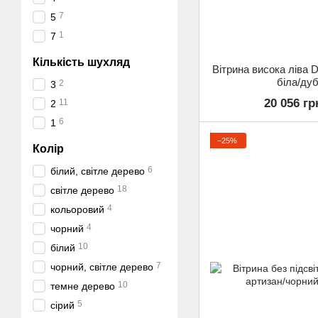
7
5
1
7
Кількість шухляд
Вітрина висока лів
біла/ду
2
3
20 056 гр
11
2
6
1
−25%
Колір
6
білий, світле дерево
18
світле дерево
4
кольоровий
4
чорний
10
білий
7
чорний, світле дерево
10
темне дерево
5
сірий