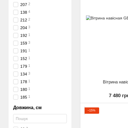
2
207
4
138
2
212
3
204
1
192
3
159
1
191
1
152
1
179
3
134
1
Вітрина нав
178
1
180
7 480 гр
1
185
Довжина, см
−15%