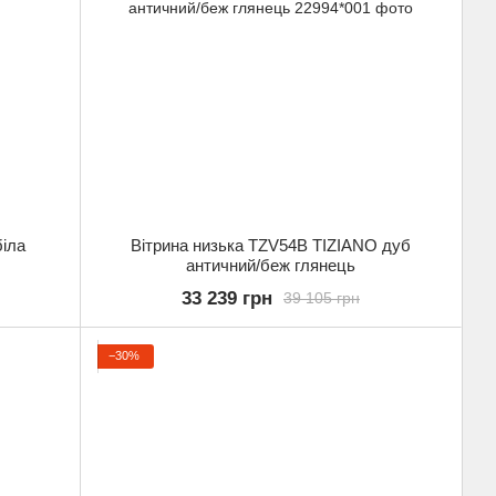
іла
Вітрина низька TZV54B TIZIANO дуб
античний/беж глянець
33 239 грн
39 105 грн
−30%