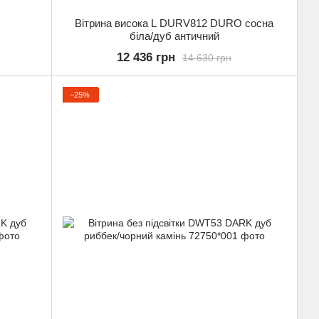
Вітрина висока L DURV812 DURO сосна
біла/дуб античний
12 436 грн
14 630 грн
−25%