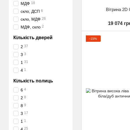
18
МДФ
Вітрина 2D
6
скло, ДСП
26
скло, МДФ
19 074 гр
2
МДФ, скло
Кількість дверей
−15%
37
2
3
3
31
1
1
4
Кількість полиць
4
6
8
2
9
8
17
3
1
1
25
4