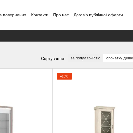
а повернення
Контакти
Про нас
Договір публічної оферти
за популярністю
спочатку деш
Сортування:
−15%