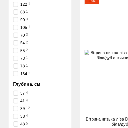
−15%
1
122
1
68
3
90
1
105
3
70
2
54
2
55
1
73
1
78
2
134
Глубина, см
4
37
4
41
12
39
4
38
Вітрина низька лів
5
біла/ду
48