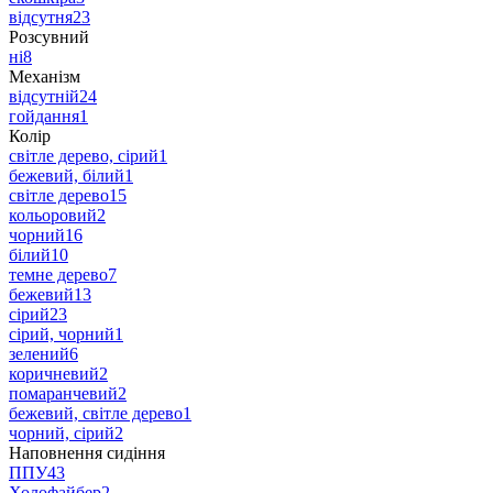
відсутня
23
Розсувний
ні
8
Механізм
відсутній
24
гойдання
1
Колір
світле дерево, сірий
1
бежевий, білий
1
світле дерево
15
кольоровий
2
чорний
16
білий
10
темне дерево
7
бежевий
13
сірий
23
сірий, чорний
1
зелений
6
коричневий
2
помаранчевий
2
бежевий, світле дерево
1
чорний, сірий
2
Наповнення сидіння
ППУ
43
Холофайбер
2