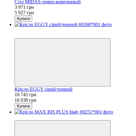
Стіл MIDAS темно-коричневий
3 971 грн
5 927 грн
Купити
Хіт
−33%
Крісло EGGY сірий/чорний
10 745 грн
16 038 грн
Купити
−33%