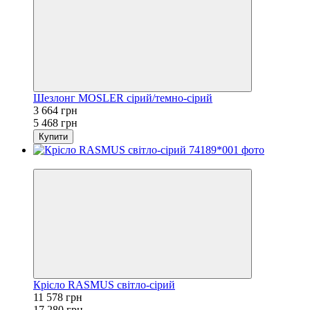
Шезлонг MOSLER сірий/темно-сірий
3 664 грн
5 468 грн
Купити
−33%
Крісло RASMUS світло-сірий
11 578 грн
17 280 грн