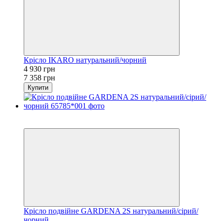
Крісло IKARO натуральний/чорний
4 930 грн
7 358 грн
Купити
Хіт
−33%
Крісло подвійне GARDENA 2S натуральний/сірий/
чорний