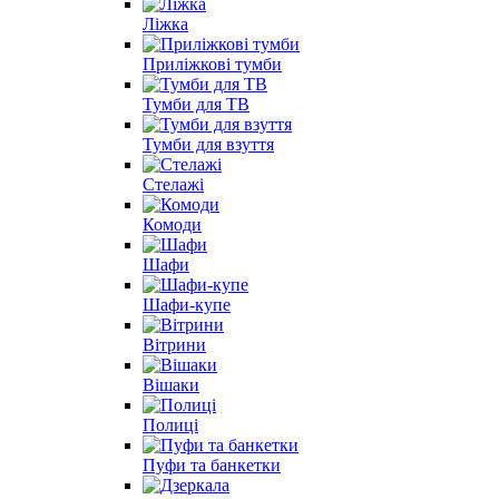
Ліжка
Приліжкові тумби
Тумби для ТВ
Тумби для взуття
Стелажі
Комоди
Шафи
Шафи-купе
Вітрини
Вішаки
Полиці
Пуфи та банкетки