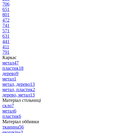
70
6
65
1
80
1
47
2
74
1
57
1
63
1
44
1
41
1
79
1
Каркас
метал
47
пластик
18
дерево
9
метал
1
метал, дерево
13
метал, пластик
2
дерево, метал
13
Матеріал стільниці
скло
7
метал
6
пластик
6
Матеріал оббивки
тканина
56
екошкіра
3