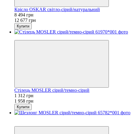
Крісло OSKAR світло-сірий/натуральний
8 494 грн
12 677 грн
Купити
−33%
Стілець MOSLER сірий/темно-сірий
1 312 грн
1 958 грн
Купити
Хіт
−33%