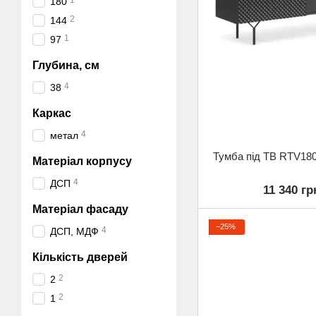
1
180
2
144
1
97
Глубина, см
4
38
Каркас
4
метал
Тумба під ТВ RTV18
Матеріал корпусу
4
ДСП
11 340 гр
Матеріал фасаду
−25%
4
ДСП, МДФ
Кількість дверей
2
2
2
1