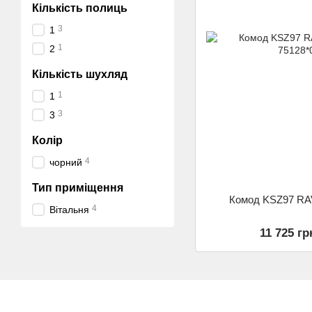
Кількість полиць
3
1
1
2
Кількість шухляд
1
1
3
3
Колір
4
чорний
Тип приміщення
Комод KSZ97 RA
4
Вітальня
11 725 гр