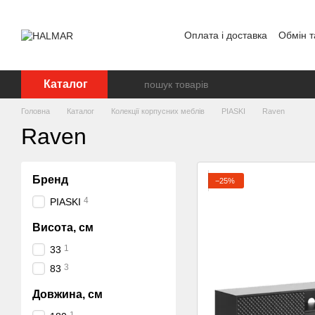
Перейти до основного контенту
Оплата і доставка
Обмін т
Каталог
Головна
Каталог
Колекції корпусних меблів
PIASKI
Raven
Raven
Бренд
−25%
4
PIASKI
Висота, см
1
33
3
83
Довжина, см