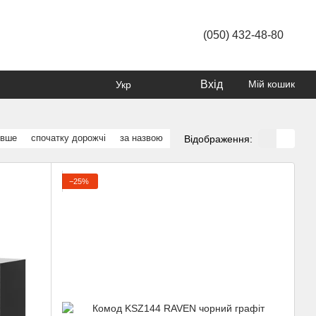
(050) 432-48-80
Вхід
Мій кошик
Укр
евше
спочатку дорожчі
за назвою
Відображення:
−25%