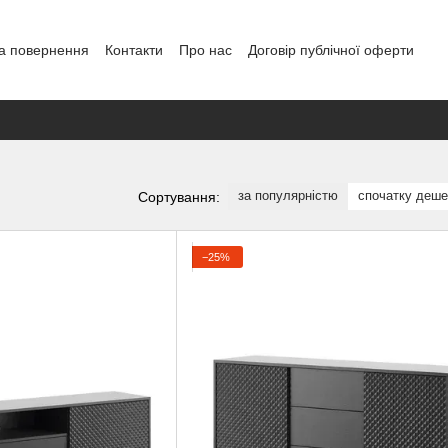
а повернення
Контакти
Про нас
Договір публічної оферти
за популярністю
спочатку деш
Сортування:
−25%