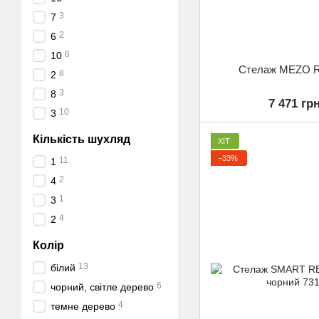
3
7
2
6
6
10
Стелаж MEZO R
8
2
3
8
7 471 гр
10
3
Кількість шухляд
ХІТ
−33%
11
1
2
4
1
3
4
2
Колір
13
білий
6
чорний, світле дерево
4
темне дерево