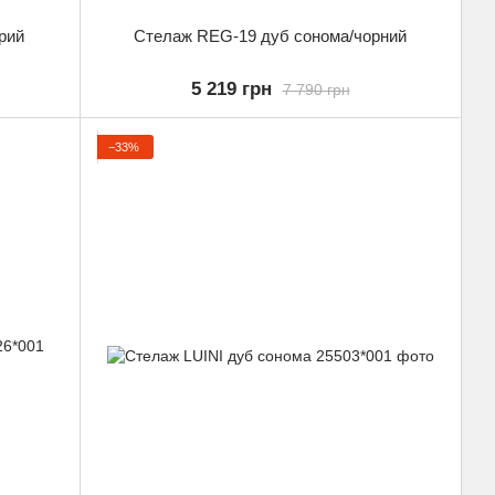
рий
Стелаж REG-19 дуб сонома/чорний
5 219 грн
7 790 грн
−33%