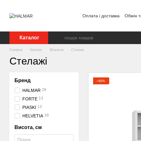
Перейти до основного контенту
Оплата і доставка
Обмін т
Каталог
Головна
Каталог
Вітальня
Стелажі
Стелажі
Бренд
−40%
28
HALMAR
13
FORTE
13
PIASKI
18
HELVETIA
Висота, см