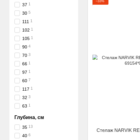
−33%
1
37
5
30
1
111
1
102
1
105
4
90
3
70
1
66
1
97
7
60
1
117
3
32
1
63
Глубина, см
13
35
Стелаж NARVIK REG
6
40