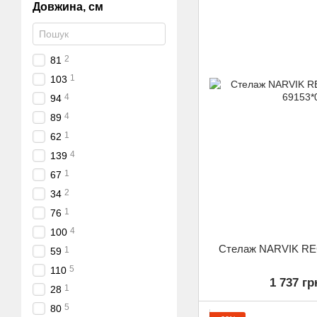
Довжина, см
2
81
1
103
4
94
4
89
1
62
4
139
1
67
2
34
1
76
4
100
Стелаж NARVIK REG
1
59
5
110
1 737 гр
1
28
5
80