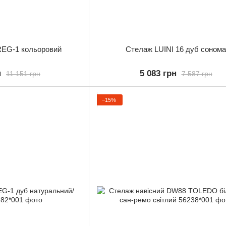
EG-1 кольоровий
Стелаж LUINI 16 дуб сонома
н
5 083 грн
11 151 грн
7 587 грн
−15%