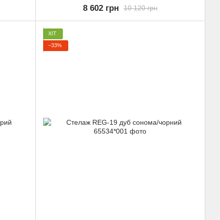
8 602 грн
10 120 грн
ХІТ
−33%