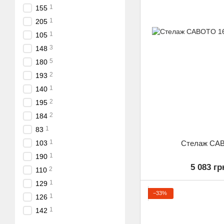
1
155
1
205
1
105
3
148
5
180
2
193
1
140
2
195
2
184
1
83
1
Стелаж CAB
103
1
190
5 083 гр
2
110
1
129
−33%
1
126
1
142