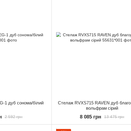
-1 дуб сонома/білий
Стелаж RVXS715 RAVEN дуб благо
вольфрам сірий
н
8 085 грн
2 592 грн
13 475 грн