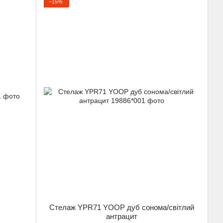
−15%
Стелаж YPR71 YOOP дуб сонома/світлий
антрацит