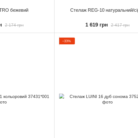
TRO бежевий
Стелаж REG-10 натуральний/сі
н
1 619 грн
2 174 грн
2 417 грн
−33%