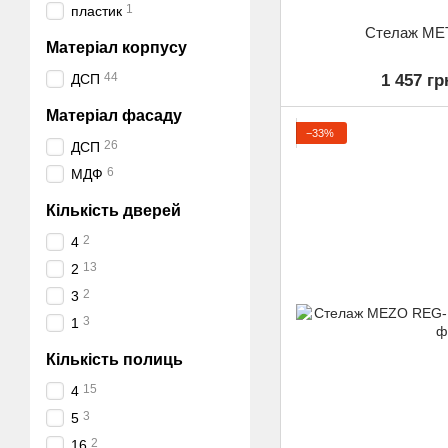
1
пластик
Стелаж ME
Матеріал корпусу
44
ДСП
1 457 гр
Матеріал фасаду
−33%
26
ДСП
6
МДФ
Кількість дверей
2
4
13
2
2
3
3
1
Кількість полиць
15
4
3
5
2
16