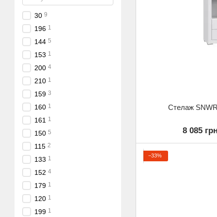
9
30
1
196
5
144
1
153
4
200
1
210
3
159
1
Стелаж SNWR
160
1
161
8 085 гр
5
150
2
115
−33%
1
133
4
152
1
179
1
120
1
199