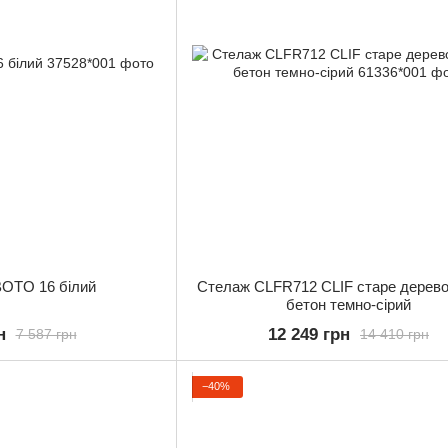
OTO 16 білий
Стелаж CLFR712 CLIF старе дерево 
бетон темно-сірий
н
12 249 грн
7 587 грн
14 410 грн
−40%