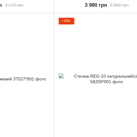
н
3 980 грн
3 173 грн
5 940 грн
−33%