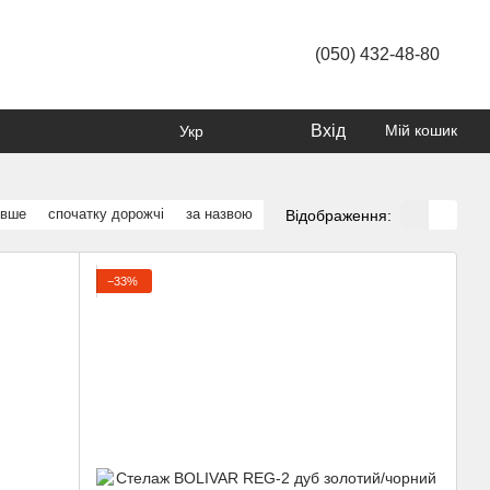
(050) 432-48-80
Вхід
Мій кошик
Укр
евше
спочатку дорожчі
за назвою
Відображення:
−33%