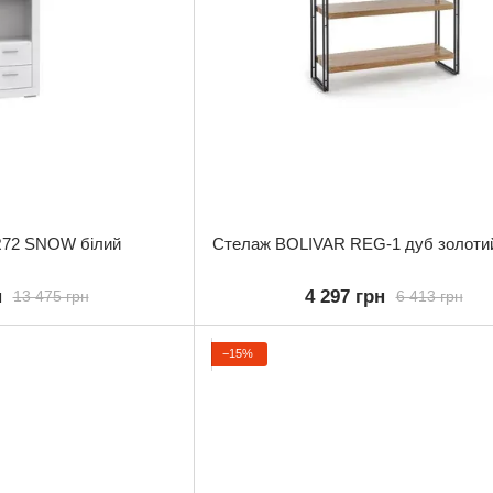
72 SNOW білий
Стелаж BOLIVAR REG-1 дуб золоти
н
4 297 грн
13 475 грн
6 413 грн
−15%