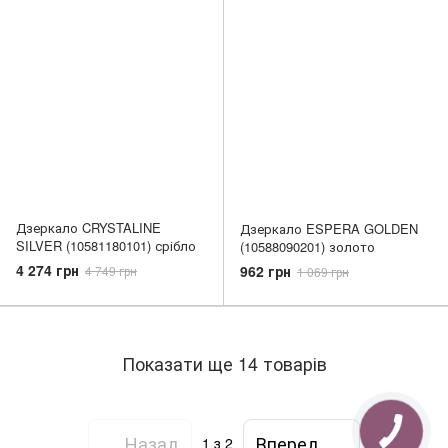
Дзеркало CRYSTALINE
Дзеркало ESPERA GOLDEN
SILVER (10581180101) срібло
(10588090201) золото
4 274 грн
962 грн
4 749 грн
1 069 грн
Показати ще 14 товарів
Назад
Вперед
1
з 2