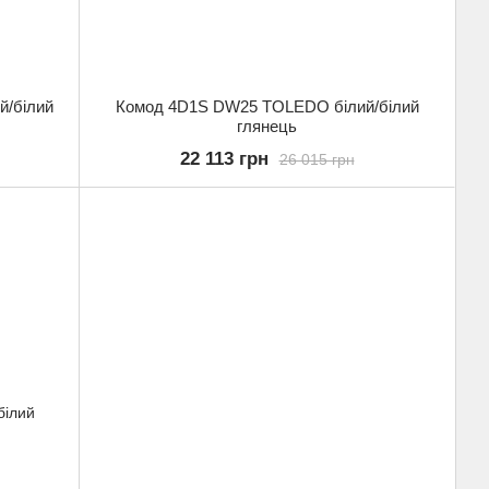
й/білий
Комод 4D1S DW25 TOLEDO білий/білий
глянець
22 113 грн
26 015 грн