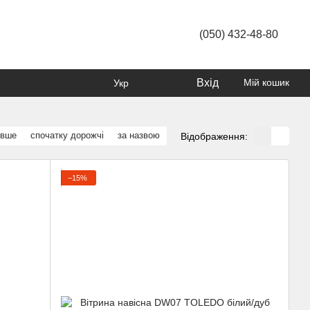
(050) 432-48-80
Вхід
Мій кошик
Укр
евше
спочатку дорожчі
за назвою
Відображення:
−15%