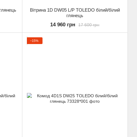
глянець
Вітрина 1D DW05 L/P TOLEDO білий/білий
глянець
14 960 грн
17 600 грн
−15%