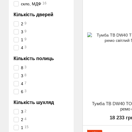
16
скло, МДФ
Кількість дверей
9
2
9
3
9
1
3
4
Кількість полиць
3
8
8
3
7
4
3
6
Кількість шухляд
Тумба ТВ DW40 TO
ремо 
2
3
18 233 гр
4
2
15
1