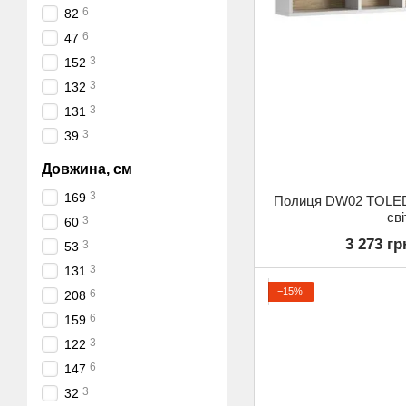
6
82
6
47
3
152
3
132
3
131
3
39
Довжина, см
3
169
Полиця DW02 TOLED
св
3
60
3 273 гр
3
53
3
131
−15%
6
208
6
159
3
122
6
147
3
32