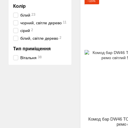
−15%
Колір
23
білий
11
чорний, світле дерево
2
сірий
2
білий, світле дерево
Тип приміщення
38
Вітальня
Комод бар DW46 TO
ремо 