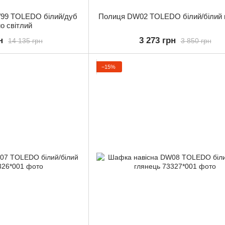
W99 TOLEDO білий/дуб
Полиця DW02 TOLEDO білий/білий 
о світлий
н
3 273 грн
14 135 грн
3 850 грн
−15%