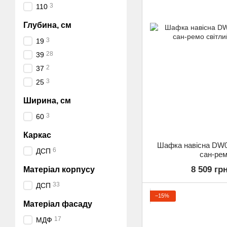
3
110
Глубина, см
3
19
28
39
2
37
3
25
Ширина, см
3
60
Каркас
Шафка навісна DW
6
ДСП
сан-рем
8 509 гр
Матеріал корпусу
33
ДСП
−15%
Матеріал фасаду
17
МДФ