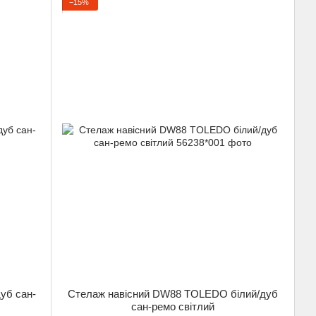
−15%
уб сан-
Стелаж навісний DW88 TOLEDO білий/дуб
сан-ремо світлий