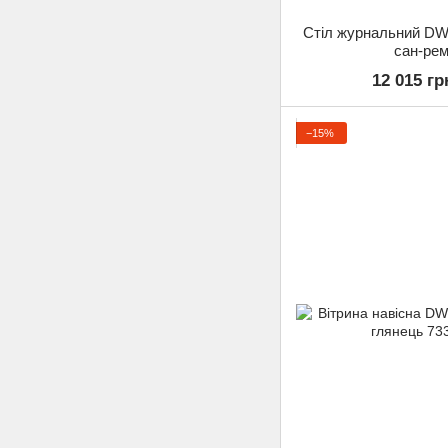
Стіл журнальний D
сан-рем
12 015 гр
−15%