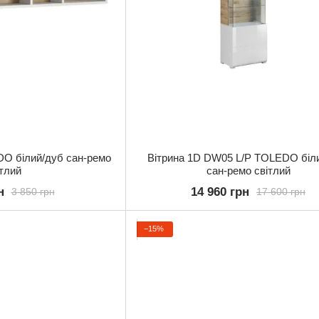
O білий/дуб сан-ремо
Вітрина 1D DW05 L/P TOLEDO біл
ітлий
сан-ремо світлий
н
14 960 грн
3 850 грн
17 600 грн
−15%