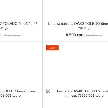
07 TOLEDO білий/білий
Шафка навісна DW08 TOLEDO біли
янець
глянець
н
8 509 грн
14 300 грн
10 010 грн
−15%