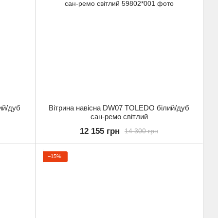
ий/дуб
Вітрина навісна DW07 TOLEDO білий/дуб
сан-ремо світлий
12 155 грн
14 300 грн
−15%