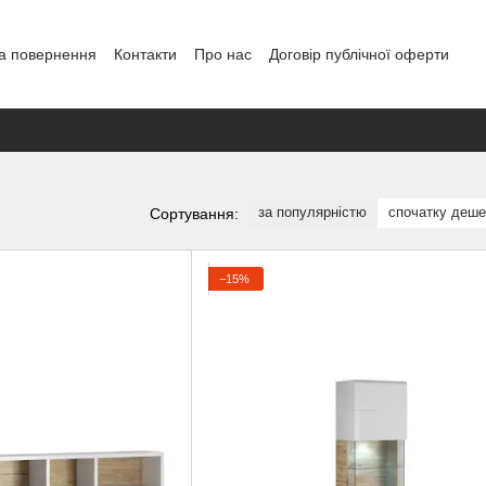
а повернення
Контакти
Про нас
Договір публічної оферти
за популярністю
спочатку деш
Сортування:
−15%