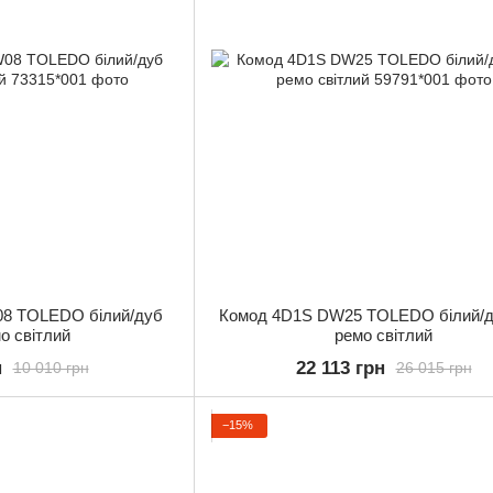
08 TOLEDO білий/дуб
Комод 4D1S DW25 TOLEDO білий/д
о світлий
ремо світлий
н
22 113 грн
10 010 грн
26 015 грн
−15%