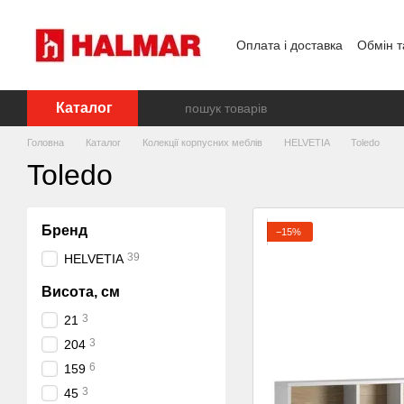
Перейти до основного контенту
Оплата і доставка
Обмін т
Каталог
Головна
Каталог
Колекції корпусних меблів
HELVETIA
Toledo
Toledo
Бренд
−15%
39
HELVETIA
Висота, см
3
21
3
204
6
159
3
45