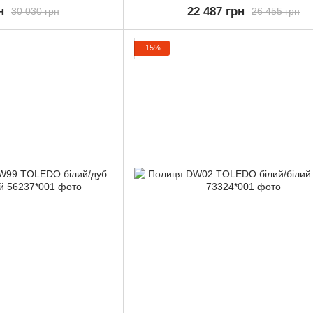
н
22 487 грн
30 030 грн
26 455 грн
−15%