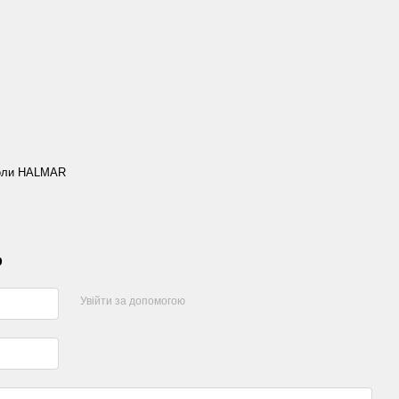
толи HALMAR
р
Увійти за допомогою