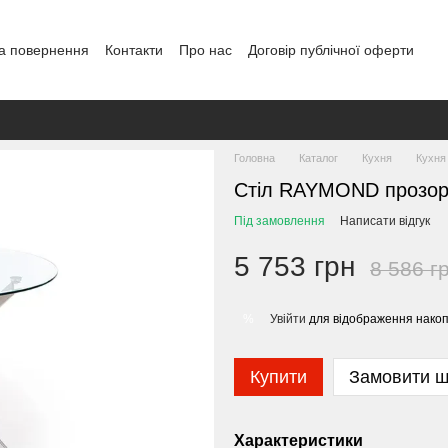
а повернення
Контакти
Про нас
Договір публічної оферти
Головна
Каталог
Кухня
Кухн
Стіл RAYMOND прозо
Під замовлення
Написати відгук
5 753 грн
8 586 г
Увійти
для відображення накоп
%
Купити
Замовити 
Характеристики