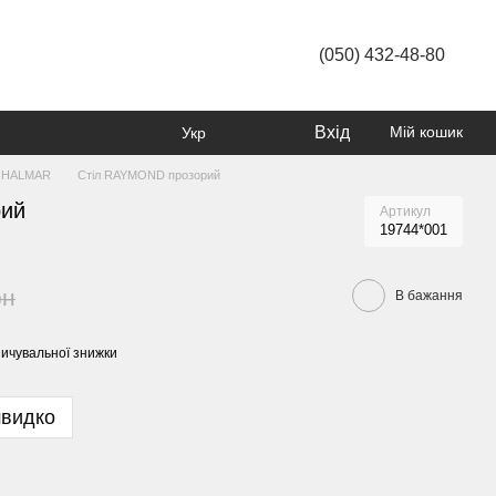
(050) 432-48-80
Вхід
Мій кошик
Укр
я HALMAR
Стіл RAYMOND прозорий
рий
Артикул
19744*001
рн
В бажання
ичувальної знижки
швидко