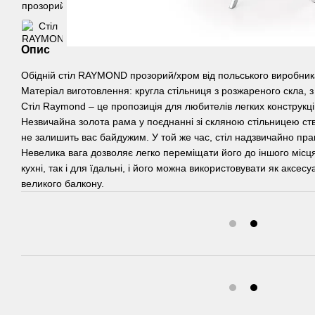
Опис
Обідній стіл RAYMOND прозорий/хром від польського виробник
Матеріал виготовлення: кругла стільниця з розжареного скла, з
Стіл Raymond – це пропозиція для любителів легких конструкці
Незвичайна золота рама у поєднанні зі скляною стільницею с
не залишить вас байдужим. У той же час, стіл надзвичайно прак
Невелика вага дозволяє легко переміщати його до іншого місця 
кухні, так і для їдальні, і його можна використовувати як аксес
великого балкону.