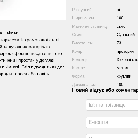
Розсувний
ні
Ширина, см
100
Матеріал стільниці
скло
а Halmar.
Стиль
Сучасний
 каркасом із хромованої сталі.
Висота, см
73
й та сучасних матеріалів.
Колір
прозорий
творює ефектне поєднання, яке
Колекція
Кухонні с
тичний і простий у догляді.
в кімнаті. Стіл підходить як для
Каркас
метал
уар для тераси або навіть
Форма
круглий
Довжина, см
100
Новий відгук або комента