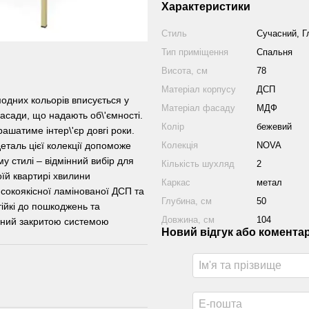
Характеристики
Стиль
Сучасний, Г
Тип приміщення
Спальня
Висота, см
78
Матеріал корпусу
ДСП
одних кольорів вписується у
Матеріал фасаду
МДФ
фасади, що надають об\'ємності.
Колір
бежевий
ашатиме інтер\'єр довгі роки.
деталь цієї колекції допоможе
Колекція
NOVA
у стилі – відмінний вибір для
Кількість шухляд
2
оїй квартирі хвилини
Каркас
метал
исокоякісної ламінованої ДСП та
Глубина, см
50
тійкі до пошкоджень та
Довжина, см
104
наний закритою системою
Новий відгук або комента