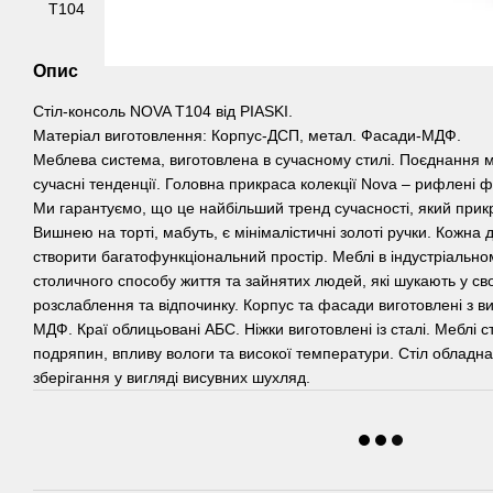
Опис
Стіл-консоль NOVA T104 від PIASKI.
Матеріал виготовлення: Корпус-ДСП, метал. Фасади-МДФ.
Меблева система, виготовлена в сучасному стилі. Поєднання м
сучасні тенденції. Головна прикраса колекції Nova – рифлені 
Ми гарантуємо, що це найбільший тренд сучасності, який прикр
Вишнею на торті, мабуть, є мінімалістичні золоті ручки. Кожна 
створити багатофункціональний простір. Меблі в індустріальном
столичного способу життя та зайнятих людей, які шукають у св
розслаблення та відпочинку. Корпус та фасади виготовлені з в
МДФ. Краї облицьовані АБС. Ніжки виготовлені із сталі. Меблі с
подряпин, впливу вологи та високої температури. Стіл облад
зберігання у вигляді висувних шухляд.