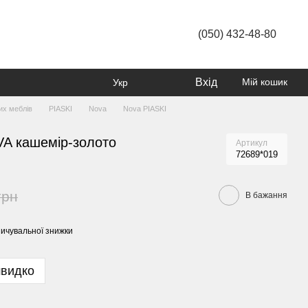
(050) 432-48-80
Вхід
Мій кошик
Укр
их меблів
PIASKI
Nova
Nova PIASKI
VA кашемір-золото
Артикул
72689*019
грн
В бажання
ичувальної знижки
швидко