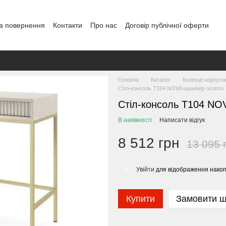
а повернення
Контакти
Про нас
Договір публічної оферти
Головна
Каталог
Колекції корпусн
Стіл-консоль T104 NOVA кашемір-золото
Стіл-консоль T104 NO
В наявності
Написати відгук
8 512 грн
13 095 
Увійти
для відображення накоп
%
Купити
Замовити 