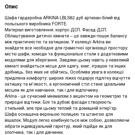
Опис
Шафа гардеробна ARKINA LBLS82 дуб артизан-білий від
польського виробника FORTE.
Матеріал виготовлення: корпус-ДСП. Фасад-ДСП.
Облаштування дитячої кімнати – це завжди пошук балансу
між практичністю та затишком. У колекції Arkina ви
знайдете все необхідне для грамотної організації простору:
місткі шафи, комоди та функціональні столи з додатковими
модулями для зберігання. Завдяки цьому навіть у невеликій
кімнаті знайдеться місце для одягу, книг, іграшок та інших
дрібниць, без яких не обійтись. Особлива увага в колекції
приділена комфорту: широке ліжко подарує підлітку відчуття
затишку та м\'якості, а ергономічний стіл стане ідеальним
місцем як для навчання, так і для відпочинку.
Arkina - це сучасний мінімалізм з акцентом на геометрію та
природні відтінки. Білі та дубові фасади створюють
стильний, але при цьому теплий та домашній інтер\'єр.
Шафа оснащена верхньою полицею та штангою для
вішалок. Модулі легко комбінуються між собою, дозволяючи
зібрати індивідуальний гарнітур, який підійде як для
хлопчика, так і для дівчинки.