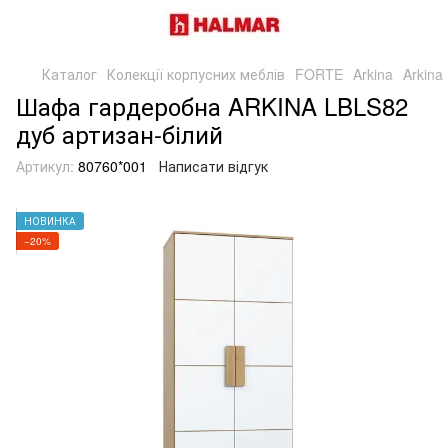
Каталог
Колекції корпусних меблів
FORTE
Arkina
Arkin
Шафа гардеробна ARKINA LBLS82
дуб артизан-білий
Артикул:
80760*001
Написати відгук
НОВИНКА
−20%