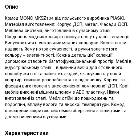
Опис
Комод MONO MKSZ104 від польського виробника PIASKI.
Матеріал виготовлення: Корпус-ДСП, метал. Фасади-ДСП.
Меблева система, виготовлена в сучасному стилі.
Поєднання модних кольорів вписується у сучасні тенденції.
Випускається в унікальних модних кольорах. Високі ніжки
надають йому ноток сучасності, а ручки золотистого
кольору – елегантності. Кожна деталь цієї колекції
допоможе створити багатофункціональний простір. Меблі в
індустріальному стилі – відмінний вибір для столичного
способу життя та зайнятих людей, які шукають у своїй
квартирі хвилини розслаблення та відпочинку. Корпус та
фасади виготовлені з високоякісної ламінованої ДСП. Краї
меблів виконані міцним шпоном з АБС пластику. Ніжки
виготовлені із сталі. Меблі стійкі до пошкоджень та
подряпин, впливу вологи та високої температури. Комод
оснащений закритою системою зберігання з полицями та
двома висувними шухлядами.
Характеристики