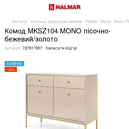
Каталог
Колекції корпусних меблів
PIASKI
Mono
Mono P
Комод MKSZ104 MONO пісочно-
бежевий/золото
Артикул:
72701*007
Написати відгук
НОВИНКА
−35%