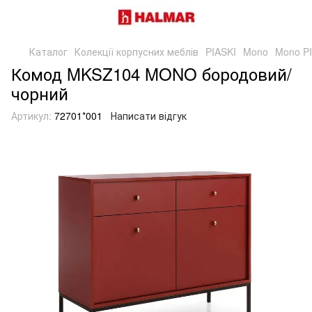
Каталог
Колекції корпусних меблів
PIASKI
Mono
Mono P
Комод MKSZ104 MONO бородовий/
чорний
Артикул:
72701*001
Написати відгук