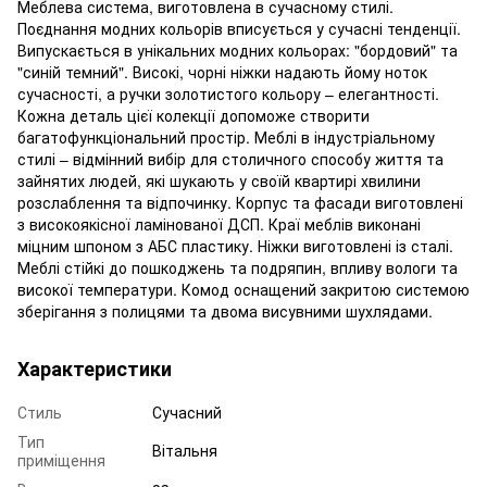
Меблева система, виготовлена в сучасному стилі.
Поєднання модних кольорів вписується у сучасні тенденції.
Випускається в унікальних модних кольорах: "бордовий" та
"синій темний". Високі, чорні ніжки надають йому ноток
сучасності, а ручки золотистого кольору – елегантності.
Кожна деталь цієї колекції допоможе створити
багатофункціональний простір. Меблі в індустріальному
стилі – відмінний вибір для столичного способу життя та
зайнятих людей, які шукають у своїй квартирі хвилини
розслаблення та відпочинку. Корпус та фасади виготовлені
з високоякісної ламінованої ДСП. Краї меблів виконані
міцним шпоном з АБС пластику. Ніжки виготовлені із сталі.
Меблі стійкі до пошкоджень та подряпин, впливу вологи та
високої температури. Комод оснащений закритою системою
зберігання з полицями та двома висувними шухлядами.
Характеристики
Стиль
Сучасний
Тип
Вітальня
приміщення