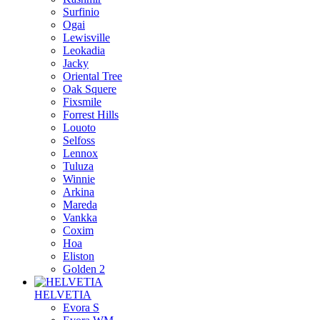
Surfinio
Ogai
Lewisville
Leokadia
Jacky
Oriental Tree
Oak Squere
Fixsmile
Forrest Hills
Louoto
Selfoss
Lennox
Tuluza
Winnie
Arkina
Mareda
Vankka
Coxim
Hoa
Eliston
Golden 2
HELVETIA
Evora S