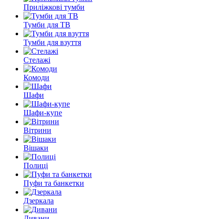
Приліжкові тумби
Тумби для ТВ
Тумби для взуття
Стелажі
Комоди
Шафи
Шафи-купе
Вітрини
Вішаки
Полиці
Пуфи та банкетки
Дзеркала
Дивани