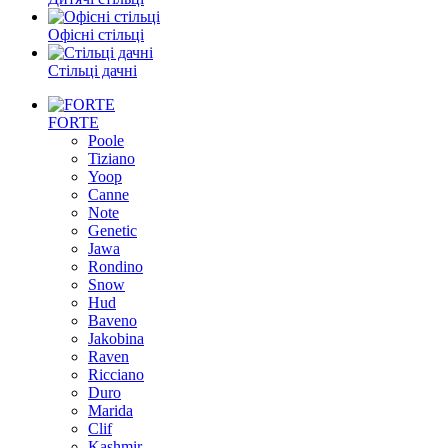
Офісні стільці
Стільці дачні
FORTE
Poole
Tiziano
Yoop
Canne
Note
Genetic
Jawa
Rondino
Snow
Hud
Baveno
Jakobina
Raven
Ricciano
Duro
Marida
Clif
Kashmir