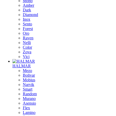
Mono
Amber
Dark
Diamond
Inox
Sento
Forest
Oro
Raven
Nelli
Color
Zova
Vici
HALMAR
Mezo
Bolivar
Mobius
Narvik
Smart
Random
Murano
Asensio
Flex
Lamino