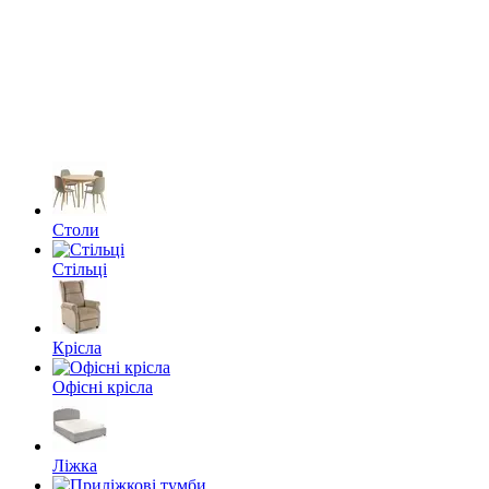
Столи
Стільці
Крісла
Офісні крісла
Ліжка