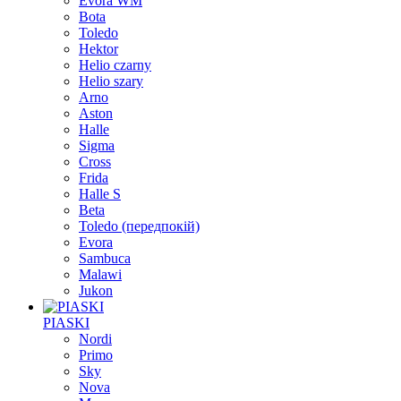
Evora WM
Bota
Toledo
Hektor
Helio czarny
Helio szary
Arno
Aston
Halle
Sigma
Cross
Frida
Halle S
Beta
Toledo (передпокій)
Evora
Sambuca
Malawi
Jukon
PIASKI
Nordi
Primo
Sky
Nova