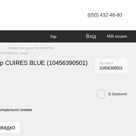
(050) 432-48-80
Вхід
Мій кошик
Укр
Товари для дому HomeAndYou
456390501) синій
р CUIRES BLUE (10456390501)
Артикул
10456390501
В бажання
ичувальної знижки
швидко