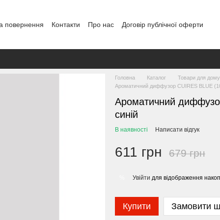
а повернення
Контакти
Про нас
Договір публічної оферти
Головна
Каталог
Товари для дому
Ароматичний диффузор CUIRES BLUE (10
Ароматичний диффузо
синій
В наявності
Написати відгук
611 грн
679 грн
Увійти
для відображення накоп
%
Купити
Замовити 