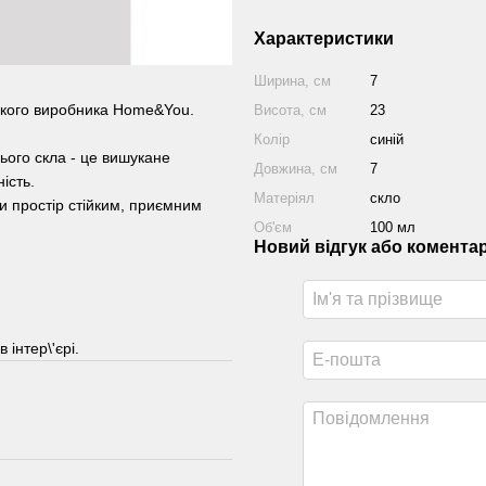
Характеристики
Ширина, см
7
кого виробника Home&You.
Висота, см
23
Колір
синій
ього скла - це вишукане
Довжина, см
7
ість.
Матеріял
скло
чи простір стійким, приємним
Об'єм
100 мл
Новий відгук або комента
інтер\'єрі.