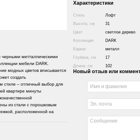
Характеристики
Стиль
Лофт
Высота, см
31
Цвет
светлое дерево
Коллекция
DARK
Каркас
металл
с черными метталлическими
Глубина, см
17
коллекции мебели DARK.
Длина, см
102
ние модных цветов вписывается
Новый отзыв или коммен
ожет создать
м стиле – отличный выбор для
оей квартире минуты
ококачественной
ены из стали с порошковым
тежкой, расположенной на