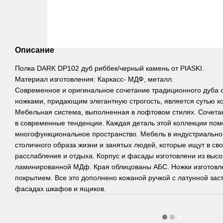
Описание
Полка DARK DP102 дуб риббек/черный камень от PIASKI.
Материал изготовления: Каркасс- МДФ, металл.
Современное и оригинальное сочетание традиционного дуба 
ножками, придающим элегантную строгость, является сутью 
Мебельная система, выполненная в лофтовом стилях. Сочета
в современные тенденции. Каждая деталь этой коллекции пом
многофункциональное пространство. Мебель в индустриально
столичного образа жизни и занятых людей, которые ищут в св
расслабления и отдыха. Корпус и фасады изготовлени из выс
ламинированной МДф. Края облицованы АБС. Ножки изготовл
покрытием. Все это дополнено кожаной ручкой с латунной зас
фасадах шкафов и ящиков.