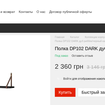
и возврат
Контакты
О нас
Договор публичной оферты
Главная
Каталог
Коллекции корп
Полка DP102 DARK дуб риббек/черный к
Полка DP102 DARK дуб
Под заказ
Оставить отзыв
2 360 грн
3 146 г
Войти
для отображения накопи
%
Купить
Быстрый за