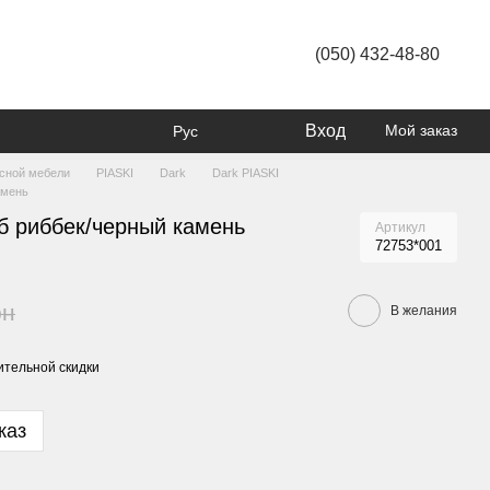
(050) 432-48-80
Вход
Мой заказ
Рус
усной мебели
PIASKI
Dark
Dark PIASKI
амень
 риббек/черный камень
Артикул
72753*001
рн
В желания
тельной скидки
каз