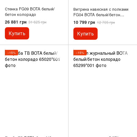
Стенка FG09 BOTA белый/
Витрина навесная с полками
бетон колорадо
FG04 BOTA белый/бетон
колорадо
26 881 грн
10 799 грн
31 625 грн
12 705 грн
Купить
Купить
−15%
−15%