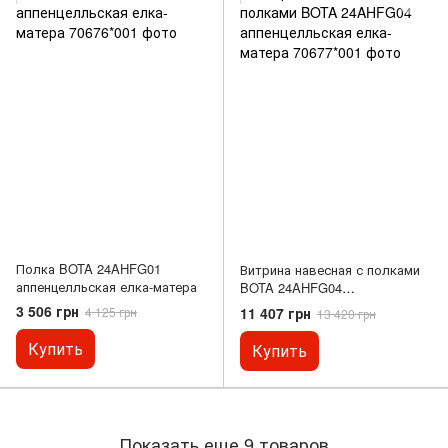
Полка BOTA 24AHFG01
Витрина навесная с полками
аппенцелльская елка-матера
BOTA 24AHFG04
аппенцелльская елка-матера
3 506 грн
11 407 грн
4 125 грн
13 420 грн
Купить
Купить
Показать еще 9 товаров