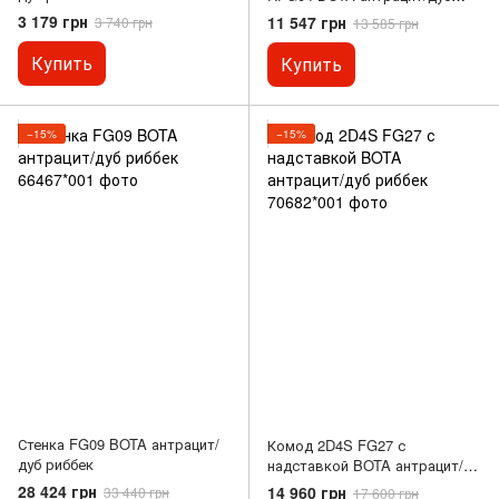
риббек
3 179 грн
11 547 грн
3 740 грн
13 585 грн
Купить
Купить
−15%
−15%
Стенка FG09 BOTA антрацит/
Комод 2D4S FG27 с
дуб риббек
надставкой BOTA антрацит/
дуб риббек
28 424 грн
14 960 грн
33 440 грн
17 600 грн