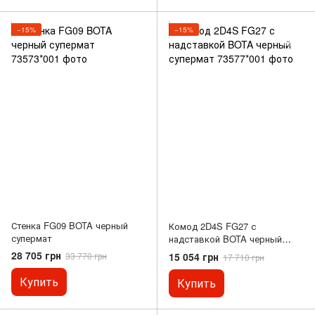
−15%
−15%
Стенка FG09 BOTA черный
Комод 2D4S FG27 с
супермат
надставкой BOTA черный
супермат
28 705 грн
15 054 грн
33 770 грн
17 710 грн
Купить
Купить