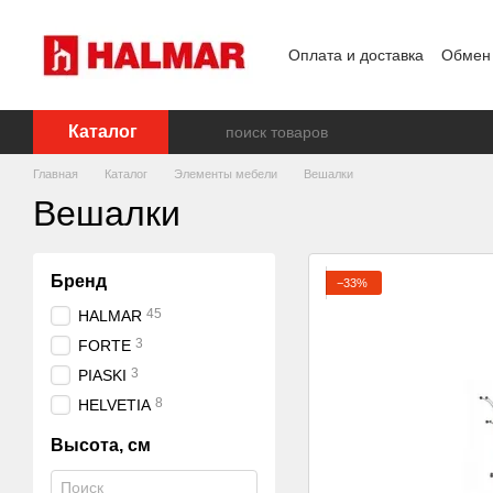
Перейти к основному контенту
Оплата и доставка
Обмен 
Каталог
Главная
Каталог
Элементы мебели
Вешалки
Вешалки
Бренд
−33%
45
HALMAR
3
FORTE
3
PIASKI
8
HELVETIA
Высота, см