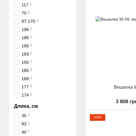
2
117
4
70
1
97-170
1
196
3
188
2
166
1
183
1
165
2
185
1
168
4
Вешалка 
177
1
174
3 808 гр
Длина, см
3
35
−33%
3
83
7
40