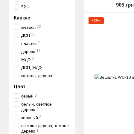
905 грн
1
52
Каркас
−33%
22
металл
11
ДСП
2
пластик
11
дерево
2
МДФ
1
ДСП, МДФ
2
металл, дерево
Цвет
3
серый
белый, светлое
2
дерево
2
зеленый
светлое дерево, темное
1
дерево