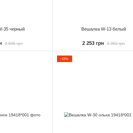
W-35 черный
Вешалка W-13 белый
н
2 253 грн
3 605 грн
3 362 грн
−33%