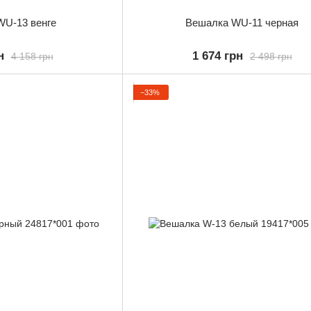
WU-13 венге
Вешалка WU-11 черная
н
1 674 грн
4 158 грн
2 498 грн
−33%