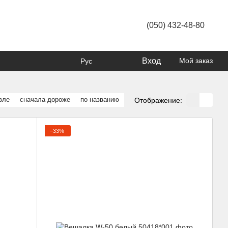
(050) 432-48-80
Вход
Мой заказ
Рус
вле
сначала дороже
по названию
Отображение:
−33%