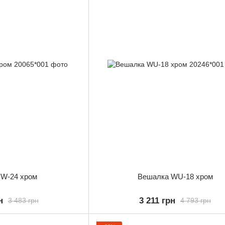
 W-24 хром
Вешалка WU-18 хром
н
3 211 грн
3 483 грн
4 793 грн