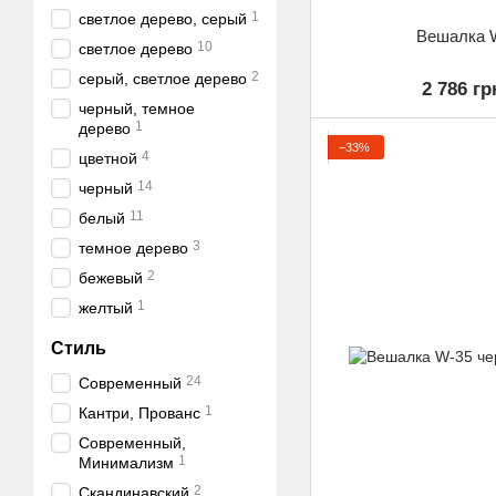
1
светлое дерево, серый
Вешалка 
10
светлое дерево
2
серый, светлое дерево
2 786 гр
черный, темное
1
дерево
−33%
4
цветной
14
черный
11
белый
3
темное дерево
2
бежевый
1
желтый
Стиль
24
Современный
1
Кантри, Прованс
Современный,
1
Минимализм
2
Скандинавский