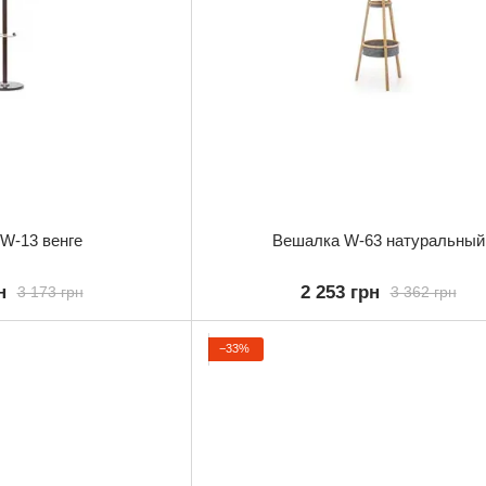
W-13 венге
Вешалка W-63 натуральный
н
2 253 грн
3 173 грн
3 362 грн
−33%