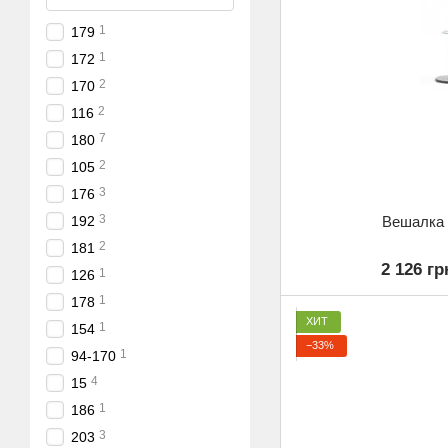
1
179
1
172
2
170
2
116
7
180
2
105
3
176
3
Вешалка 
192
2
181
2 126 гр
1
126
1
178
ХИТ
1
154
−33%
1
94-170
4
15
1
186
3
203