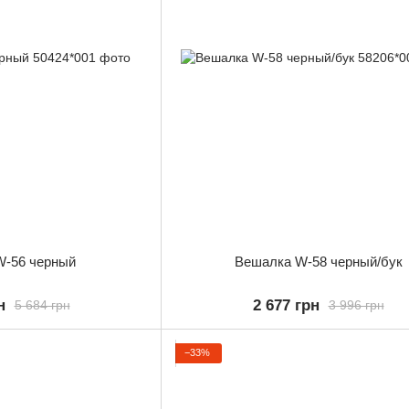
W-56 черный
Вешалка W-58 черный/бук
н
2 677 грн
5 684 грн
3 996 грн
−33%