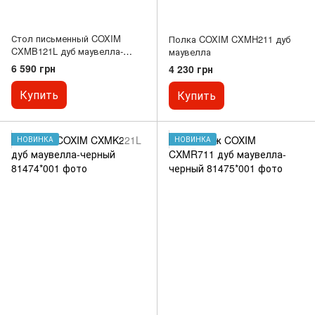
Стол письменный COXIM
Полка COXIM CXMH211 дуб
CXMB121L дуб маувелла-
маувелла
черный
6 590 грн
4 230 грн
Купить
Купить
НОВИНКА
НОВИНКА