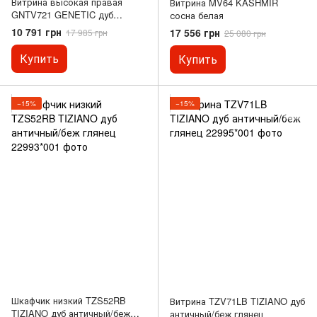
Витрина высокая правая
Витрина MV64 KASHMIR
GNTV721 GENETIC дуб
сосна белая
античный/беж глянец
10 791 грн
17 556 грн
17 985 грн
25 080 грн
Купить
Купить
−15%
−15%
Шкафчик низкий TZS52RB
Витрина TZV71LB TIZIANO дуб
TIZIANO дуб античный/беж
античный/беж глянец