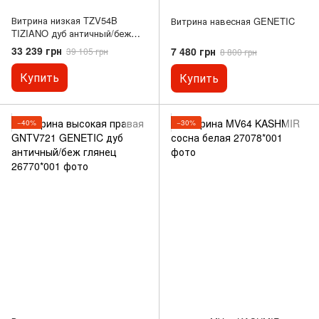
Витрина низкая TZV54B
Витрина навесная GENETIC
TIZIANO дуб античный/беж
глянец
33 239 грн
7 480 грн
39 105 грн
8 800 грн
Купить
Купить
−40%
−30%