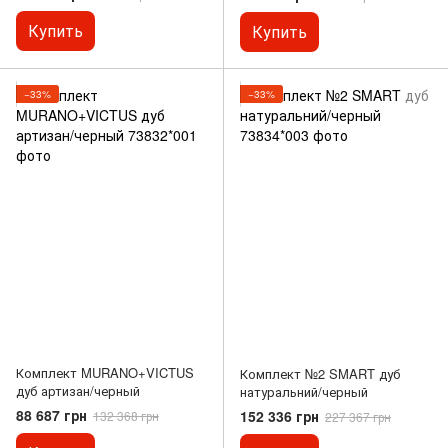
Купить
Купить
−33%
−33%
Комплект MURANO+VICTUS
Комплект №2 SMART дуб
дуб артизан/черный
натуральний/черный
88 687 грн
152 336 грн
132 368 грн
227 367 грн