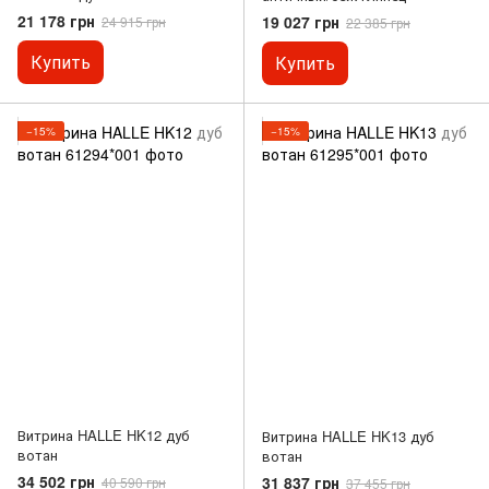
глянец
21 178 грн
19 027 грн
24 915 грн
22 385 грн
Купить
Купить
−15%
−15%
Витрина HALLE HK12 дуб
Витрина HALLE HK13 дуб
вотан
вотан
34 502 грн
31 837 грн
40 590 грн
37 455 грн