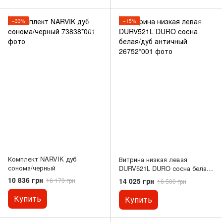
−33%
−15%
Комплект NARVIK дуб
Витрина низкая левая
сонома/черный
DURV521L DURO сосна белая/
дуб античный
10 836 грн
14 025 грн
16 173 грн
16 500 грн
Купить
Купить