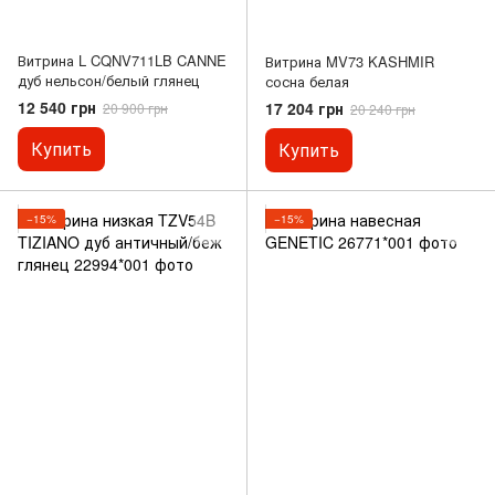
Витрина L CQNV711LB CANNE
Витрина MV73 KASHMIR
дуб нельсон/белый глянец
сосна белая
12 540 грн
17 204 грн
20 900 грн
20 240 грн
Купить
Купить
−15%
−15%