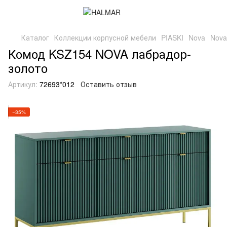
Каталог
Коллекции корпусной мебели
PIASKI
Nova
Nova
Комод KSZ154 NOVA лабрадор-
золото
Артикул:
72693*012
Оставить отзыв
−35%