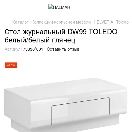
Каталог
Коллекции корпусной мебели
HELVETIA
Toledo
Стол журнальный DW99 TOLEDO
белый/белый глянец
Артикул:
73336*001
Оставить отзыв
−15%