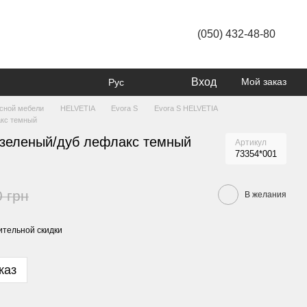
(050) 432-48-80
Вход
Мой заказ
Рус
усной мебели
HELVETIA
Evora S
Evora S HELVETIA
акс темный
 зеленый/дуб лефлакс темный
Артикул
73354*001
0 грн
В желания
тельной скидки
каз