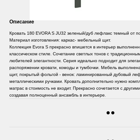
Описание
Кровать 180 EVORA S JU32 зеленый/дуб лефлакс темный от по
Материал изготовления: каркас- мебельный щит.
Коллекция Evora S прекрасно впишется в интерьер выполненн
классическом стиле. Сочетание светлых тонов с традиционн
любителей элегантности. Серия идеально подходит для элега
распоряжении кровати, комоды и тумбочки. Мебель выполнен
щит, покрытый фольгой - венок: ламинированный дубовый ле
металлическими ручками. Кровать дополнительно нужно компл
матрас в стоимость не входит. Прекрасно сочетается с другим
создавая полноценный ансамбль в интерьере.