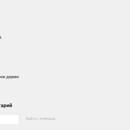
й
ное дерево
тарий
Войти с помощью