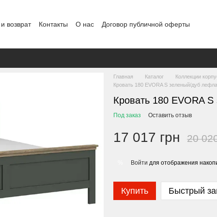
и возврат
Контакты
О нас
Договор публичной оферты
Главная
Каталог
Коллекции корп
Кровать 180 EVORA S зеленый/дуб лефл
Кровать 180 EVORA S
Под заказ
Оставить отзыв
17 017 грн
20 02
Войти
для отображения накопи
%
Купить
Быстрый за