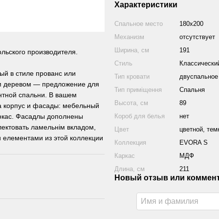
Характеристики
Спальное место
180х200
Механизм
отсутствует
Ширина, см
191
льского производителя.
Стиль
Классически
ый в стиле прованс или
Тип кровати
двуспальное
ым деревом — предложение для
Тип приміщення
Спальня
нтной спальни. В вашем
Высота, см
89
а корпус и фасады: мебельный
фкас. Фасадлы дополнены
Короб для белья
нет
ектовать ламельнім вкладом,
Цвет
цветной, тем
и елементами из этой коллекции
Коллекция
EVORA S
Каркас
МДФ
Длина, см
211
Новый отзыв или коммен