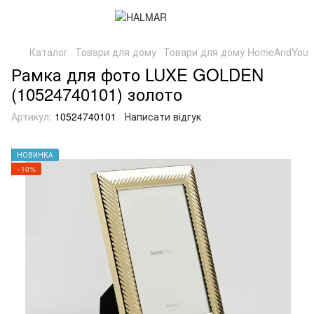
Каталог
Товари для дому
Товари для дому HomeAndYou
Рамка для фото LUXE GOLDEN
(10524740101) золото
Артикул:
10524740101
Написати відгук
НОВИНКА
−10%