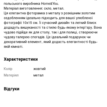
польського виробника Home&You.
Матеріал виготовлення: скло, метал.
Ця елегантна фоторамка з металу з розкішним золотим
оздобленням ідеально підходить для вашої улюбленої
фотографії 10х15 см. Її сучасний дизайн та легкий блиск
додадуть вишуканості та стилю будь-якому інтер\'єру. Вона
чудово підійде як для столу, так і для полиці, створюючи
чудову галерею спогадів. Це ідеальний подарунок чи
декоративний елемент, який додасть елегантності будь-
якій кімнаті.
Характеристики
Колір
жовтий
Матеріял
метал
Відгуки